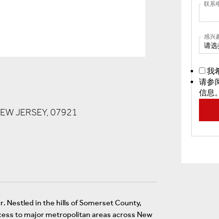
联系
感兴
请选
我
请参
信息
W JERSEY, 07921
r. Nestled in the hills of Somerset County,
ccess to major metropolitan areas across New