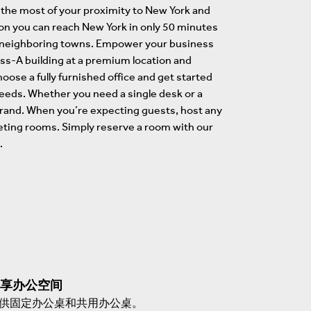
 the most of your proximity to New York and
tion you can reach New York in only 50 minutes
 to neighboring towns. Empower your business
ass-A building at a premium location and
hoose a fully furnished office and get started
needs. Whether you need a single desk or a
 brand. When you’re expecting guests, host any
eeting rooms. Simply reserve a room with our
.
享办公空间
供固定办公桌和共用办公桌。