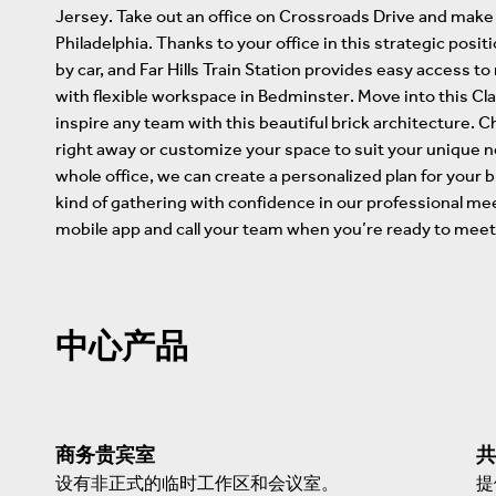
Jersey. Take out an office on Crossroads Drive and make
Philadelphia. Thanks to your office in this strategic posi
by car, and Far Hills Train Station provides easy access
with flexible workspace in Bedminster. Move into this Cl
inspire any team with this beautiful brick architecture. C
right away or customize your space to suit your unique 
whole office, we can create a personalized plan for your
kind of gathering with confidence in our professional m
mobile app and call your team when you’re ready to meet
中心产品
商务贵宾室
共
设有非正式的临时工作区和会议室。
提