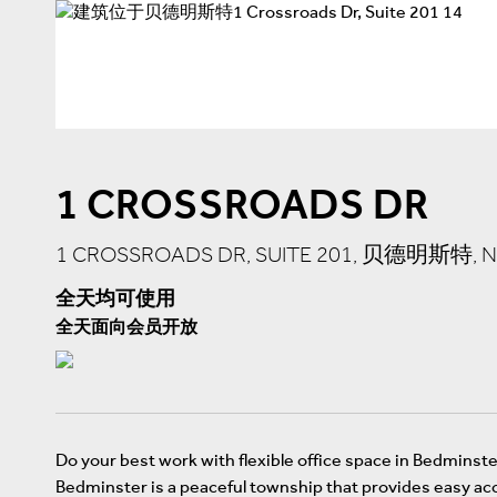
1 CROSSROADS DR
1 CROSSROADS DR, SUITE 201, 贝德明斯特, NE
全天均可使用
全天面向会员开放
Do your best work with flexible office space in Bedminste
Bedminster is a peaceful township that provides easy a