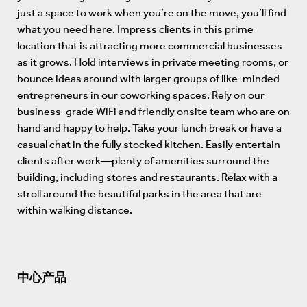
just a space to work when you’re on the move, you’ll find
what you need here. Impress clients in this prime
location that is attracting more commercial businesses
as it grows. Hold interviews in private meeting rooms, or
bounce ideas around with larger groups of like-minded
entrepreneurs in our coworking spaces. Rely on our
business-grade WiFi and friendly onsite team who are on
hand and happy to help. Take your lunch break or have a
casual chat in the fully stocked kitchen. Easily entertain
clients after work—plenty of amenities surround the
building, including stores and restaurants. Relax with a
stroll around the beautiful parks in the area that are
within walking distance.
中心产品