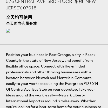
576 CENTRAL AVE, 3RD FLOOR, 东橙, NEW
JERSEY, 07018
全天均可使用
全天面向会员开放
Position your business in East Orange, a city in Essex
County in the state of New Jersey, and benefit from
flexible office space. Connect with like-minded
professionals and other thriving businesses with a
location between Newark and Montclair. Commute
easily to your workspace using the Evergreen Pl 260' N
Of Central Ave. Bus Stop on your doorstep. Take your
ideas around the world easily—Newark Liberty
International Airport is around 8 miles away. Whether
you’re looking for a long-term home for your business or