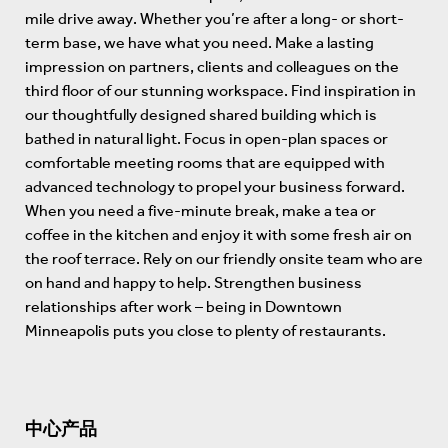
mile drive away. Whether you’re after a long- or short-
term base, we have what you need. Make a lasting
impression on partners, clients and colleagues on the
third floor of our stunning workspace. Find inspiration in
our thoughtfully designed shared building which is
bathed in natural light. Focus in open-plan spaces or
comfortable meeting rooms that are equipped with
advanced technology to propel your business forward.
When you need a five-minute break, make a tea or
coffee in the kitchen and enjoy it with some fresh air on
the roof terrace. Rely on our friendly onsite team who are
on hand and happy to help. Strengthen business
relationships after work – being in Downtown
Minneapolis puts you close to plenty of restaurants.
中心产品