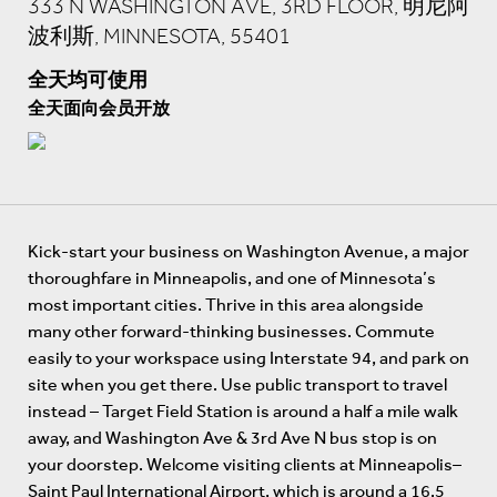
333 N WASHINGTON AVE, 3RD FLOOR, 明尼阿
波利斯, MINNESOTA, 55401
全天均可使用
全天面向会员开放
Kick-start your business on Washington Avenue, a major
thoroughfare in Minneapolis, and one of Minnesota’s
most important cities. Thrive in this area alongside
many other forward-thinking businesses. Commute
easily to your workspace using Interstate 94, and park on
site when you get there. Use public transport to travel
instead – Target Field Station is around a half a mile walk
away, and Washington Ave & 3rd Ave N bus stop is on
your doorstep. Welcome visiting clients at Minneapolis–
Saint Paul International Airport, which is around a 16.5