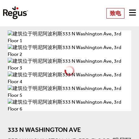
致电
333 N WASHINGTON AVE