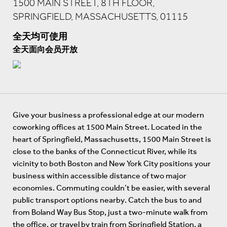
1500 MAIN STREET, 8TH FLOOR,
SPRINGFIELD, MASSACHUSETTS, 01115
全天均可使用
全天面向会员开放
Give your business a professional edge at our modern
coworking offices at 1500 Main Street. Located in the
heart of Springfield, Massachusetts, 1500 Main Street is
close to the banks of the Connecticut River, while its
vicinity to both Boston and New York City positions your
business within accessible distance of two major
economies. Commuting couldn’t be easier, with several
public transport options nearby. Catch the bus to and
from Boland Way Bus Stop, just a two-minute walk from
the office, or travel by train from Springfield Station, a