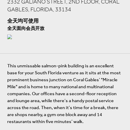
2332 GALIANO STREET, 2ND FLOOR, CORAL
GABLES, FLORIDA, 33134
全天均可使用
全天面向会员开放
This unmissable salmon-pink building is an excellent
base for your South Florida venture as it sits at the most
prominent business junction on Coral Gables’ "Miracle
Mile" and is home to many national and multinational
companies. Our offices have a second-floor reception
and lounge area, while there’s a handy postal service
across the road. Then, when it’s time for a break, there
are shops nearby, a gym one block away and 14
restaurants within five minutes’ walk.