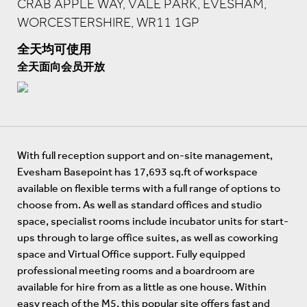
CRAB APPLE WAY, VALE PARK, EVESHAM,
WORCESTERSHIRE, WR11 1GP
全天均可使用
全天面向会员开放
With full reception support and on-site management,
Evesham Basepoint has 17,693 sq.ft of workspace
available on flexible terms with a full range of options to
choose from. As well as standard offices and studio
space, specialist rooms include incubator units for start-
ups through to large office suites, as well as coworking
space and Virtual Office support. Fully equipped
professional meeting rooms and a boardroom are
available for hire from as a little as one house. Within
easy reach of the M5, this popular site offers fast and