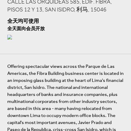
CALLE LAS ORQUIDEAS 585, EDIF. FIBRA,
PISOS 12 Y 13, SAN ISIDRO, 利马, 15046
全天均可使用
全天面向会员开放
Offering spectacular views across the Parque de Las
Americas, the Fibra Building business center is located in
an imposing glass building at the heart of Lima's financial
district, San Isidro. The national and international
headquarters of banks and insurance companies, plus
multinational corporates from other industry sectors,
are based in this area - many having relocated from
downtown Lima to occupy modern office blocks. The
capital's most important avenues, Javier Prado and
Paseo de la Republica, criss-cross San Isidro, which is