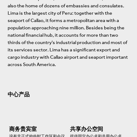
also the home of dozens of embassies and consulates.
Lima is the largest city of Peru: together with the
seaport of Callao, it forms a metropolitan area with a
population approaching nine million. Besides being the
national financial hub, it accounts for more than two
thirds of the country's industrial production and most of
its services sector. Lima has a significant export and
cargo industry with Callao airport and seaport important
across South America.
中心产品
商务贵宾室
共享办公空间
设有非正式的临时工作区和会议
提供固定办公桌和共用办公桌。