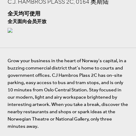
C.J. HAMBROS PLASS 2C, 0164 奥斯陆
全天均可使用
全天面向会员开放
Grow your business in the heart of Norway’s capital, in a
buzzing commercial district that’s home to courts and
government offices. CJ Hambros Plass 2C has on-site
parking, easy access to bus and tram stops, and is only
10 minutes from Oslo Central Station. Stay focused in
our modern, light and airy workspace brightened by
interesting artwork. When you take a break, discover the
nearby restaurants and shops or spark ideas at the
Norwegian Theatre or National Gallery, only three
minutes away.