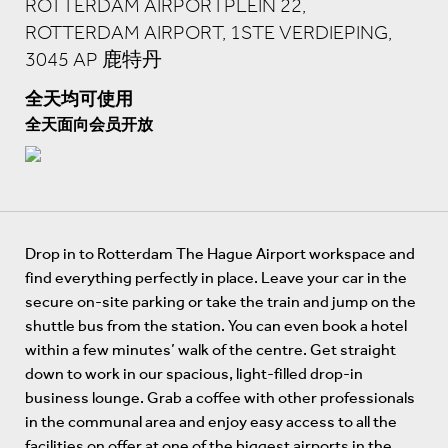
ROTTERDAM AIRPORTPLEIN 22,
ROTTERDAM AIRPORT, 1STE VERDIEPING,
3045 AP 鹿特丹
全天均可使用
全天面向会员开放
Drop in to Rotterdam The Hague Airport workspace and
find everything perfectly in place. Leave your car in the
secure on-site parking or take the train and jump on the
shuttle bus from the station. You can even book a hotel
within a few minutes’ walk of the centre. Get straight
down to work in our spacious, light-filled drop-in
business lounge. Grab a coffee with other professionals
in the communal area and enjoy easy access to all the
facilities on offer at one of the biggest airports in the