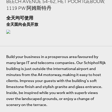
BEECH AVENUE 54-62, HET POORTGEBOUW,
1119 PW 阿姆斯特丹
全天均可使用
全天面向会员开放
Build your business in a prosperous area favoured by
many large IT and telecoms companies. Our Schiphol Rijk
building is just outside the international airport and
minutes from the A4 motorway, making it easy to host
clients. Impress your guests with the building’s soft
limestone finish and stylish granite and glass entrance.
Inside, be inspired while you work with superb views
over the landscaped grounds, or enjoy a change of
scenery on the terrace.