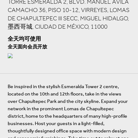
TORRE ESMERALDA 2, BLVD. MANUEL ÁVILA
CAMACHO 36, PISO 10-12, VIRREYES, LOMAS
DE CHAPULTEPEC III SECC, MIGUEL HIDALGO,
墨西哥城, CIUDAD DE MÉXICO, 11000
全天均可使用
全天面向会员开放
Be inspired in the stylish Esmeralda Tower 2 centre,
located on the 10th and 12th floors, take in the views
over Chapultepec Park and the city skyline. Expand your
network in the prominent Lomas de Chapultepec
district, home to the headquarters of many high-profile
businesses. Host your guests in a light-filled,
thoughtfully designed office space with modern design