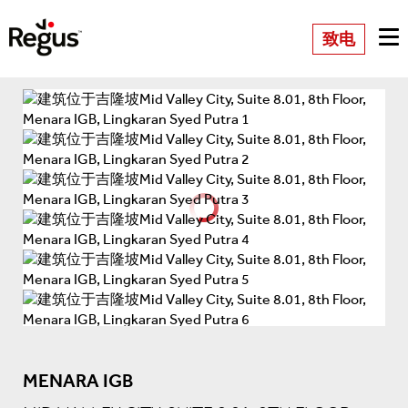
致电
MENARA IGB