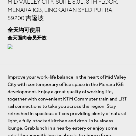
MID VALLEY CITY, SUITE 8.01, 8TH FLOOR,
MENARA IGB, LINGKARAN SYED PUTRA,
59200 吉隆坡
全天均可使用
全天面向会员开放
Improve your work-life balance in the heart of Mid Valley
City with contemporary office space in the Menara IGB
development. Enjoy a great quality of working life,
together with convenient KTM Commuter train and LRT
rail connections to take you across the region. Stay
refreshed in spacious offices providing plenty of natural
light, a fully-stocked kitchen and drop-in business
lounge. Grab lunch in a nearby eatery or enjoy some
retail therapy with two local malls to choose from.