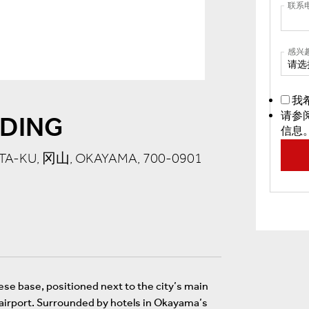
联系
感兴
请选
我
请参
LDING
信息
ITA-KU, 冈山, OKAYAMA, 700-0901
se base, positioned next to the city’s main
c airport. Surrounded by hotels in Okayama’s