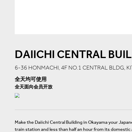
DAIICHI CENTRAL BUI
6-36 HONMACHI, 4F NO.1 CENTRAL BLDG, K
全天均可使用
全天面向会员开放
Make the Daiichi Central Building in Okayama your Japane
train station and less than half an hour from its domesti