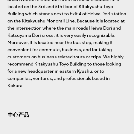
located on the 3rd and 5th floor of Kitakyushu Toyo
Building which stands next to Exit 4 of Heiwa Dori station
on the Kitakyushu Monorail Line. Because it is located at
the intersection where the main roads Heiwa Dori and
Katsuyama Dori cross, it is very easily recognizable.
Moreover, it is located near the bus stop, making it
convenient for commute, business, and for taking
customers on business related tours or trips. We highly
recommend Kitakyushu Toyo Building to those looking
for a new headquarter in eastern Kyushu, or to
companies, ventures, and professionals based in
Kokura.
中心产品