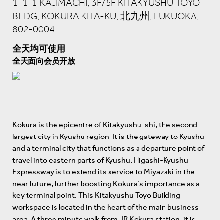
1-1-1 KAJIMACHI, 3F/5F KITAKYUSHU TOYO
BLDG, KOKURA KITA-KU, 北九州, FUKUOKA,
802-0004
全天均可使用
全天面向会员开放
Kokura is the epicentre of Kitakyushu-shi, the second
largest city in Kyushu region. It is the gateway to Kyushu
and a terminal city that functions as a departure point of
travel into eastern parts of Kyushu. Higashi-Kyushu
Expressway is to extend its service to Miyazaki in the
near future, further boosting Kokura’s importance as a
key terminal point. This Kitakyushu Toyo Building
workspace is located in the heart of the main business
area. A three minute walk from JR Kokura station, it is