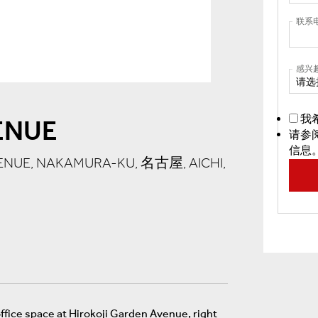
联系
感兴
请选
我
ENUE
请参
信息
AVENUE, NAKAMURA-KU, 名古屋, AICHI,
ffice space at Hirokoji Garden Avenue, right