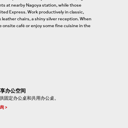
ents at nearby Nagoya station, while those
ited Express. Work productively in classic,
k leather chairs, a shiny silver reception. When
e onsite café or enjoy some fine cuisine in the
享办公空间
供固定办公桌和共用办公桌。
询