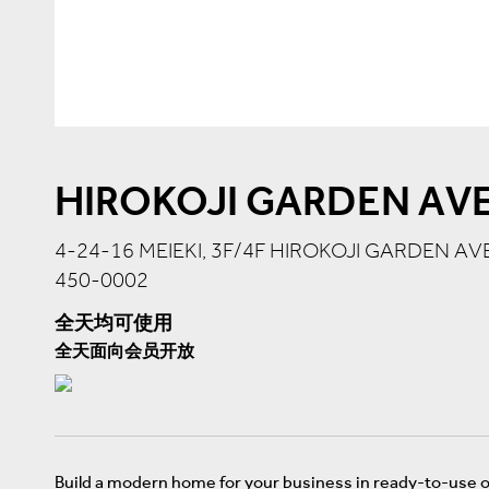
HIROKOJI GARDEN AV
4-24-16 MEIEKI, 3F/4F HIROKOJI GARDEN 
450-0002
全天均可使用
全天面向会员开放
Build a modern home for your business in ready-to-use o