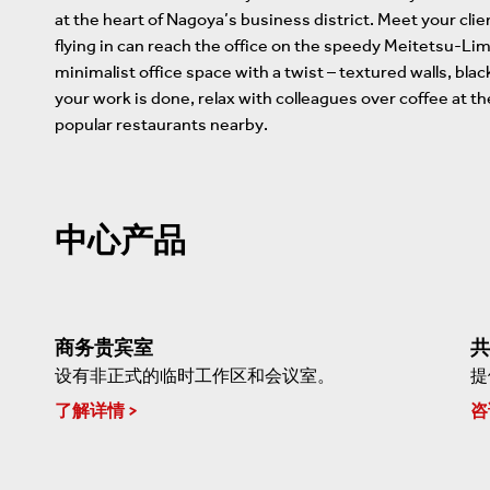
at the heart of Nagoya’s business district. Meet your cli
flying in can reach the office on the speedy Meitetsu-Lim
minimalist office space with a twist – textured walls, blac
your work is done, relax with colleagues over coffee at th
popular restaurants nearby.
中心产品
商务贵宾室
共
设有非正式的临时工作区和会议室。
提
了解详情
咨