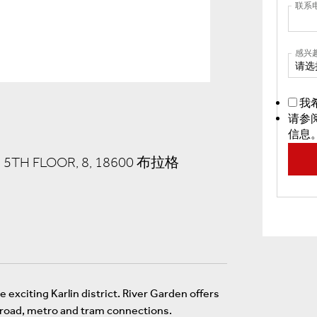
联系
感兴
请选
我
请参
信息
, 5TH FLOOR, 8, 18600 布拉格
exciting Karlin district. River Garden offers
t road, metro and tram connections.