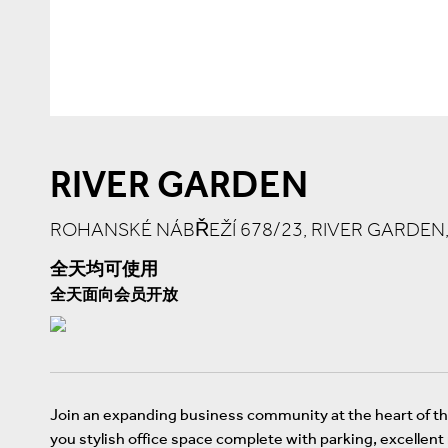
RIVER GARDEN
ROHANSKÉ NÁBŘEŽÍ 678/23, RIVER GARDEN
全天均可使用
全天面向会员开放
Join an expanding business community at the heart of the 
you stylish office space complete with parking, excellen