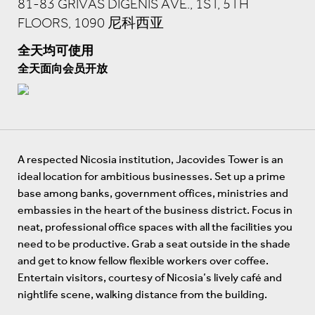
81-83 GRIVAS DIGENIS AVE., 1ST, 5TH
FLOORS, 1090 尼科西亚
全天均可使用
全天面向会员开放
A respected Nicosia institution, Jacovides Tower is an
ideal location for ambitious businesses. Set up a prime
base among banks, government offices, ministries and
embassies in the heart of the business district. Focus in
neat, professional office spaces with all the facilities you
need to be productive. Grab a seat outside in the shade
and get to know fellow flexible workers over coffee.
Entertain visitors, courtesy of Nicosia’s lively café and
nightlife scene, walking distance from the building.