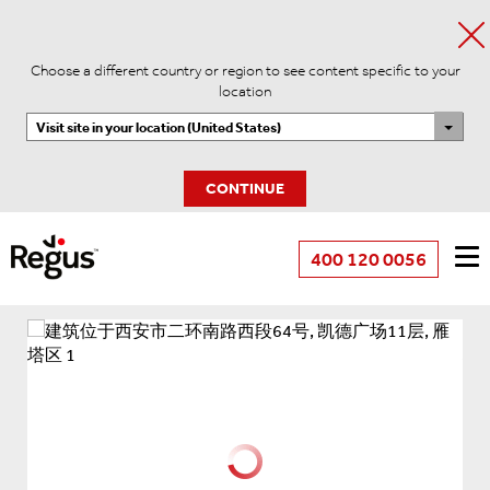
Choose a different country or region to see content specific to your
location
Visit site in your location (United States)
CONTINUE
400 120 0056