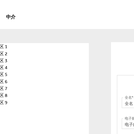
中介
全名
电子