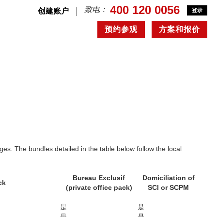
400 120 0056
致电：
创建账户
登录
预约参观
方案和报价
ges. The bundles detailed in the table below follow the local
Bureau Exclusif
Domiciliation of
ck
(private office pack)
SCI or SCPM
是
是
是
是