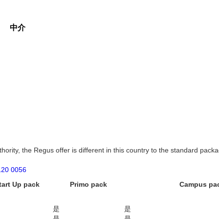
中介
ority, the Regus offer is different in this country to the standard packa
120 0056
tart Up pack
Primo pack
Campus pa
是
是
是
是