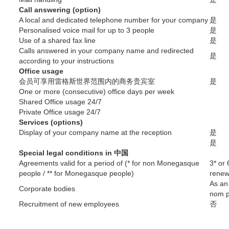
Call answering (option)
A local and dedicated telephone number for your company
是
Personalised voice mail for up to 3 people
是
Use of a shared fax line
是
Calls answered in your company name and redirected
是
according to your instructions
Office usage
会员可享用雷格斯世界范围内的商务贵宾室
是
One or more (consecutive) office days per week
Shared Office usage 24/7
Private Office usage 24/7
Services (options)
Display of your company name at the reception
是
是
Special legal conditions in 中国
Agreements valid for a period of (* for non Monegasque
3* or 
people / ** for Monegasque people)
renew
As an 
Corporate bodies
nom p
Recruitment of new employees
否