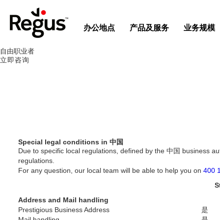
办公地点
产品及服务
业务规模
自由职业者
立即咨询
Special legal conditions in 中国
Due to specific local regulations, defined by the 中国 business auth
regulations.
For any question, our local team will be able to help you on
400 
S
Address and Mail handling
Prestigious Business Address
是
Mail handling
是