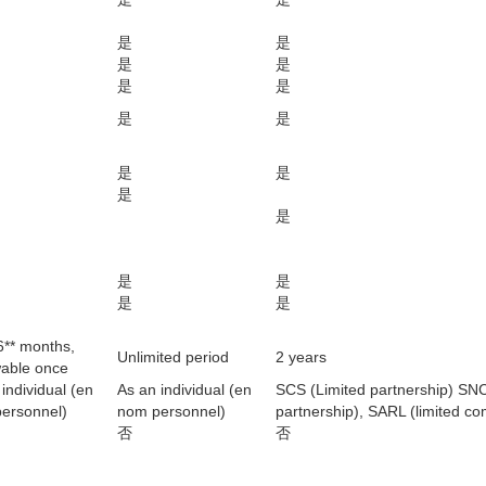
是
是
是
是
是
是
是
是
是
是
是
是
是
是
是
是
6** months,
Unlimited period
2 years
able once
individual (en
As an individual (en
SCS (Limited partnership) SNC
ersonnel)
nom personnel)
partnership), SARL (limited c
否
否