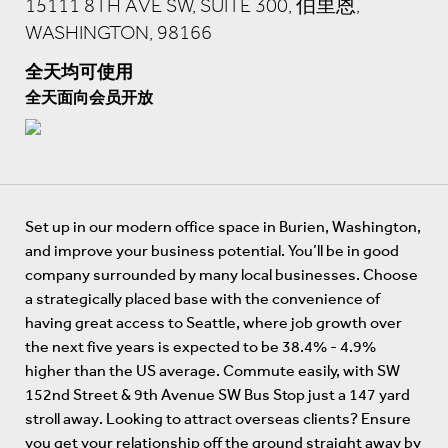
15111 8TH AVE SW, SUITE 300, 伯里恩,
WASHINGTON, 98166
全天均可使用
全天面向会员开放
Set up in our modern office space in Burien, Washington,
and improve your business potential. You’ll be in good
company surrounded by many local businesses. Choose
a strategically placed base with the convenience of
having great access to Seattle, where job growth over
the next five years is expected to be 38.4% - 4.9%
higher than the US average. Commute easily, with SW
152nd Street & 9th Avenue SW Bus Stop just a 147 yard
stroll away. Looking to attract overseas clients? Ensure
you get your relationship off the ground straight away by