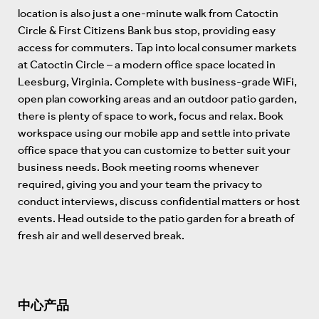
location is also just a one-minute walk from Catoctin
Circle & First Citizens Bank bus stop, providing easy
access for commuters. Tap into local consumer markets
at Catoctin Circle – a modern office space located in
Leesburg, Virginia. Complete with business-grade WiFi,
open plan coworking areas and an outdoor patio garden,
there is plenty of space to work, focus and relax. Book
workspace using our mobile app and settle into private
office space that you can customize to better suit your
business needs. Book meeting rooms whenever
required, giving you and your team the privacy to
conduct interviews, discuss confidential matters or host
events. Head outside to the patio garden for a breath of
fresh air and well deserved break.
中心产品