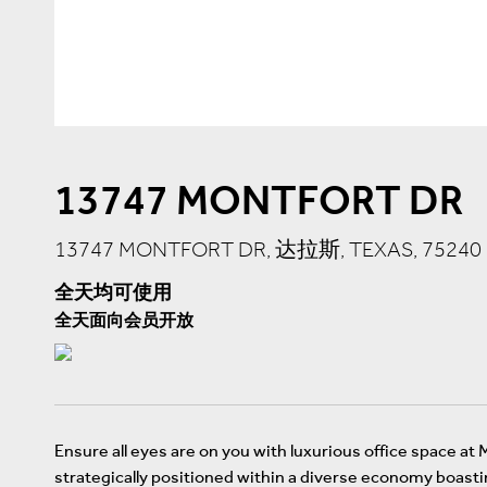
13747 MONTFORT DR
13747 MONTFORT DR, 达拉斯, TEXAS, 75240
全天均可使用
全天面向会员开放
Ensure all eyes are on you with luxurious office space at 
strategically positioned within a diverse economy boast