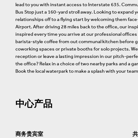
lead to you with instant access to Interstate 635. Commu
Bus Stop just a 160-yard stroll away. Looking to expand y
relationships off to a flying start by welcoming them face
Airport. After driving 28 miles back to the office, our insp
inspired every time you arrive at our professional offices 
barista-style coffee from out communal kitchen before g
coworking spaces or private booths for solo projects. We
reception or leave a lasting impression in our pitch-pe
the office? Relax in a choice of two nearby parks and a ga
Book the local waterpark to make a splash with your team
中心产品
商务贵宾室
共