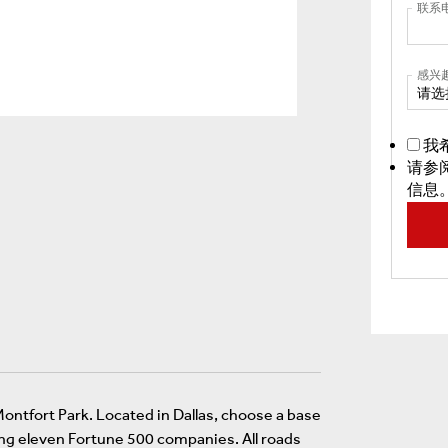
联系
感兴
请选
我
请参
信息
Montfort Park. Located in Dallas, choose a base
ing eleven Fortune 500 companies. All roads