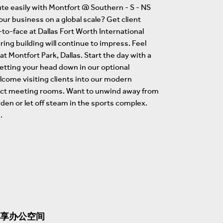
te easily with Montfort @ Southern - S - NS
our business on a global scale? Get client
-to-face at Dallas Fort Worth International
iring building will continue to impress. Feel
at Montfort Park, Dallas. Start the day with a
etting your head down in our optional
lcome visiting clients into our modern
rfect meeting rooms. Want to unwind away from
rden or let off steam in the sports complex.
.
享办公空间