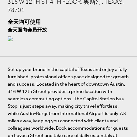
316 W 12TH ST, 4TH FLOOR, 奥斯汀, TEXAS,
78701
全天均可使用
全天面向会员开放
Set up your brand in the capital of Texas and enjoy a fully
furnished, professional office space designed for growth
and success. Located in the heart of downtown Austin,
316 W 12th Street provides a prime location with
seamless commuting options. The Capitol Station Bus
Stop is just steps away, making city travel effortless,
while Austin-Bergstrom International Airport is only 7.8
miles away, keeping you connected with clients and
colleagues worldwide. Book accommodations for guests
on Lavaca Street and take care of daily essentials at