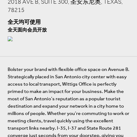
2018 AVE B, SUITE 300, 圣安东尼奥, TEXAS,
78215
全天均可使用
全天面向会员开放
Bolster your brand with flexible office space on Avenue B.
Strategically placed in San Antonio city center with easy
access to local transport, Wittigs Office is perfectly
primed to make an impact for your business. Make the
most of San Antonio’s reputation as a popular tourist
destination and expand your network in a city home to
millions of people. Whether you’re commuting to work or
meeting clients, travel quickly using the excellent
transport links nearby. I-35, I-37 and State Route 281
converge just seconds from your doorstep, giving you