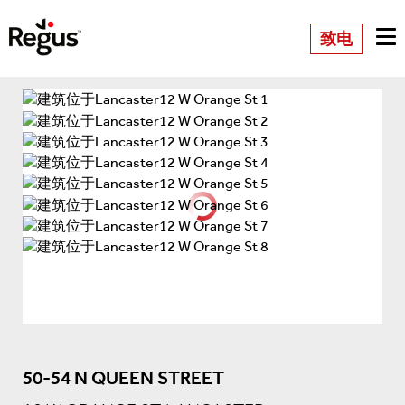
致电
50-54 N QUEEN STREET