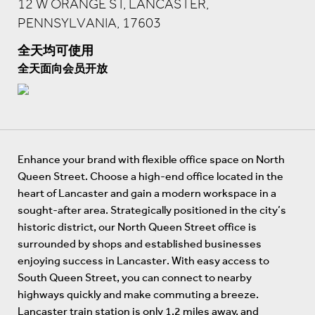
12 W ORANGE ST, LANCASTER,
PENNSYLVANIA, 17603
全天均可使用
全天面向会员开放
Enhance your brand with flexible office space on North
Queen Street. Choose a high-end office located in the
heart of Lancaster and gain a modern workspace in a
sought-after area. Strategically positioned in the city’s
historic district, our North Queen Street office is
surrounded by shops and established businesses
enjoying success in Lancaster. With easy access to
South Queen Street, you can connect to nearby
highways quickly and make commuting a breeze.
Lancaster train station is only 1.2 miles away, and