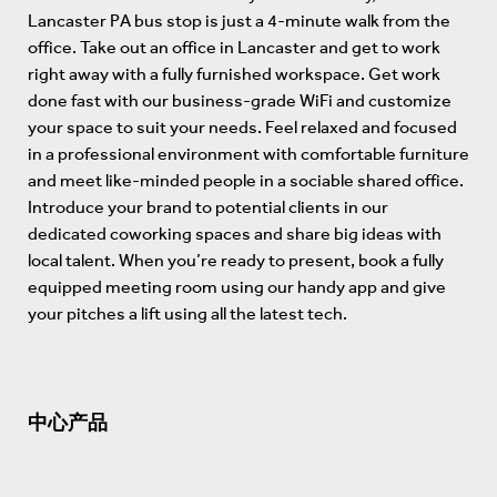
Lancaster PA bus stop is just a 4-minute walk from the
office. Take out an office in Lancaster and get to work
right away with a fully furnished workspace. Get work
done fast with our business-grade WiFi and customize
your space to suit your needs. Feel relaxed and focused
in a professional environment with comfortable furniture
and meet like-minded people in a sociable shared office.
Introduce your brand to potential clients in our
dedicated coworking spaces and share big ideas with
local talent. When you’re ready to present, book a fully
equipped meeting room using our handy app and give
your pitches a lift using all the latest tech.
中心产品