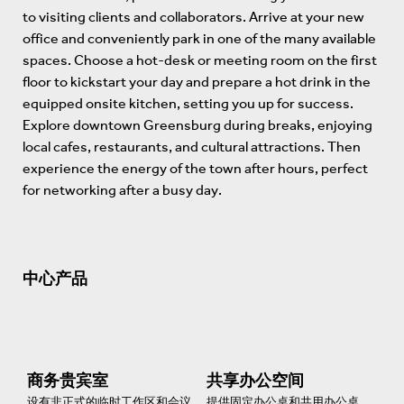
to visiting clients and collaborators. Arrive at your new
office and conveniently park in one of the many available
spaces. Choose a hot-desk or meeting room on the first
floor to kickstart your day and prepare a hot drink in the
equipped onsite kitchen, setting you up for success.
Explore downtown Greensburg during breaks, enjoying
local cafes, restaurants, and cultural attractions. Then
experience the energy of the town after hours, perfect
for networking after a busy day.
中心产品
商务贵宾室
共享办公空间
设有非正式的临时工作区和会议
提供固定办公桌和共用办公桌。