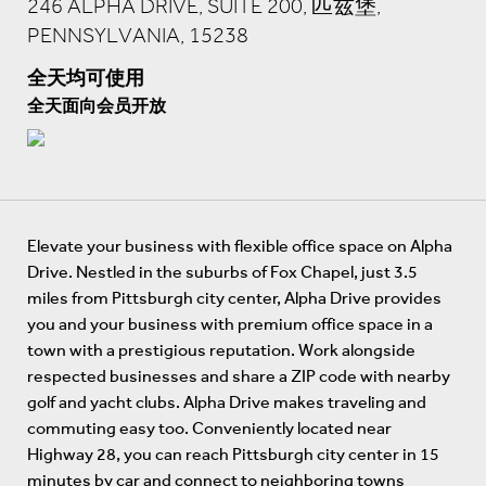
246 ALPHA DRIVE, SUITE 200, 匹兹堡,
PENNSYLVANIA, 15238
全天均可使用
全天面向会员开放
Elevate your business with flexible office space on Alpha
Drive. Nestled in the suburbs of Fox Chapel, just 3.5
miles from Pittsburgh city center, Alpha Drive provides
you and your business with premium office space in a
town with a prestigious reputation. Work alongside
respected businesses and share a ZIP code with nearby
golf and yacht clubs. Alpha Drive makes traveling and
commuting easy too. Conveniently located near
Highway 28, you can reach Pittsburgh city center in 15
minutes by car and connect to neighboring towns