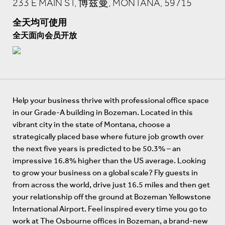
233 E MAIN ST, 博兹曼, MONTANA, 59715
全天均可使用
全天面向会员开放
Help your business thrive with professional office space
in our Grade-A building in Bozeman. Located in this
vibrant city in the state of Montana, choose a
strategically placed base where future job growth over
the next five years is predicted to be 50.3% – an
impressive 16.8% higher than the US average. Looking
to grow your business on a global scale? Fly guests in
from across the world, drive just 16.5 miles and then get
your relationship off the ground at Bozeman Yellowstone
International Airport. Feel inspired every time you go to
work at The Osbourne offices in Bozeman, a brand-new