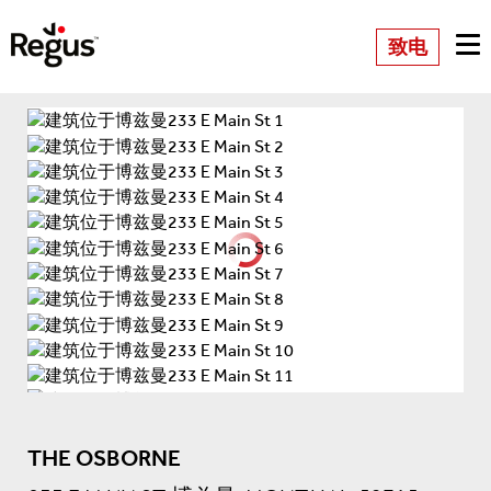
致电
THE OSBORNE