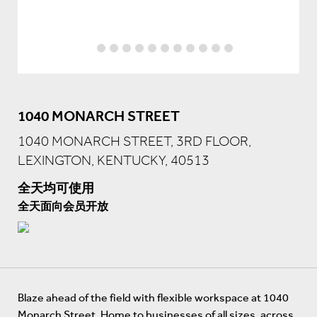
1040 MONARCH STREET
1040 MONARCH STREET, 3RD FLOOR,
LEXINGTON, KENTUCKY, 40513
全天均可使用
全天面向会员开放
Blaze ahead of the field with flexible workspace at 1040
Monarch Street. Home to businesses of all sizes, across