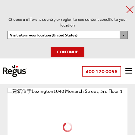
Choose a different country or region to see content specific to your
location
Visit site in your location (United States)
CONTINUE
400 120 0056