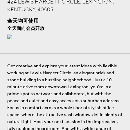
424 LEWIS HARGETT CIRCLE, LEXINGTON,
KENTUCKY, 40503
全天均可使用
全天面向会员开放
Get creative and explore your latest ideas with flexible
working at Lewis Hargett Circle, an elegant brick and
stone building in a bustling neighborhood. Just a 10-
minute drive from downtown Lexington, you’re in a
prime spot to network and collaborate, but with the
peace and quiet and easy access of a suburban address.
Focus in comfort across a whole floor of stylish office
space, where the attractive sash windows let in plenty of
natural light. Host your next session in the impressive,
fully equipped boardroom. And with a wide range of