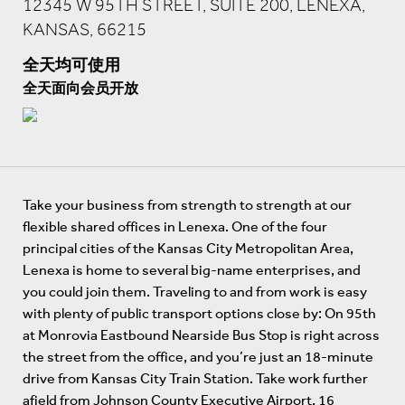
12345 W 95TH STREET, SUITE 200, LENEXA,
KANSAS, 66215
全天均可使用
全天面向会员开放
Take your business from strength to strength at our
flexible shared offices in Lenexa. One of the four
principal cities of the Kansas City Metropolitan Area,
Lenexa is home to several big-name enterprises, and
you could join them. Traveling to and from work is easy
with plenty of public transport options close by: On 95th
at Monrovia Eastbound Nearside Bus Stop is right across
the street from the office, and you’re just an 18-minute
drive from Kansas City Train Station. Take work further
afield from Johnson County Executive Airport, 16