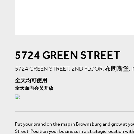
5724 GREEN STREET
5724 GREEN STREET, 2ND FLOOR, 布朗斯堡, I
全天均可使用
全天面向会员开放
Put your brand on the map in Brownsburg and grow at yo
Street. Position your business in a strategic location wi