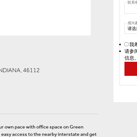
联系
感兴
请选
我
请参
信息
NDIANA, 46112
ur own pace with office space on Green
th easy access to the nearby interstate and get