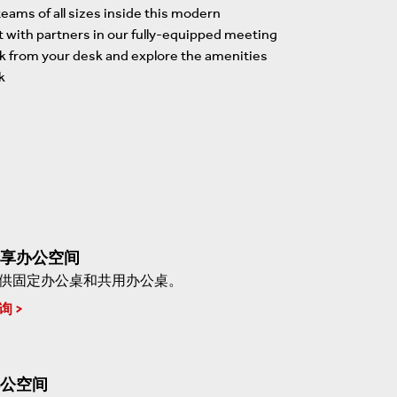
eams of all sizes inside this modern
t with partners in our fully-equipped meeting
ak from your desk and explore the amenities
k
享办公空间
供固定办公桌和共用办公桌。
询
公空间