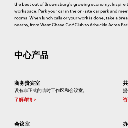
the best out of Brownsburg’s growing economy. Inspire t
workspace. Park your car in the on-site car park and mee
rooms. When lunch calls or your work is done, take a bre
nearby, from West Chase Golf Club to Arbuckle Acres Par
中心产品
商务贵宾室
共
设有非正式的临时工作区和会议室。
提
了解详情
咨
会议室
办