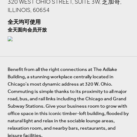
320 WEST OHIO STREET, SUITE 3W, 芝加哥,
ILLINOIS, 60654
全天均可使用
全天面向会员开放
Benefit from all the right connections at The Adlake
Building, a stunning workplace centrally located in
Chicago’s most dynamic address at 320 W. Ohio.
Commuting is simple thanks to its proximity to all major
road, bus, and rail links including the Chicago and Grand
Subway Stations. Give your business room to grow with
office space in this iconic timber-loft building, flooded by
natural light and relax in the sociable lounge areas,
relaxation room, and nearby bars, restaurants, and
leisure facilities.