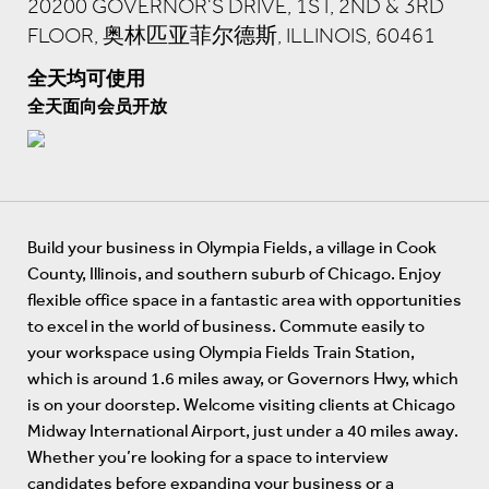
20200 GOVERNOR'S DRIVE, 1ST, 2ND & 3RD
FLOOR, 奥林匹亚菲尔德斯, ILLINOIS, 60461
全天均可使用
全天面向会员开放
Build your business in Olympia Fields, a village in Cook
County, Illinois, and southern suburb of Chicago. Enjoy
flexible office space in a fantastic area with opportunities
to excel in the world of business. Commute easily to
your workspace using Olympia Fields Train Station,
which is around 1.6 miles away, or Governors Hwy, which
is on your doorstep. Welcome visiting clients at Chicago
Midway International Airport, just under a 40 miles away.
Whether you’re looking for a space to interview
candidates before expanding your business or a