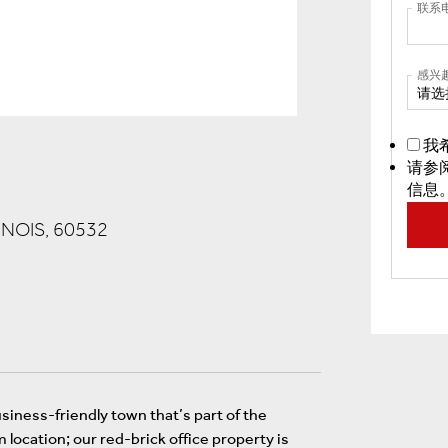
联系
感兴
请选
我
请参
信息
NOIS, 60532
usiness-friendly town that’s part of the
location; our red-brick office property is