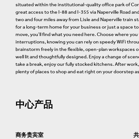
situated within the institutional-quality office park of 
great access to the I-88 and I-355 via Naperville Road an
two and four miles away from Lisle and Naperville train s
for a long-term home for your business or just a space 
move, you’ll find what you need here. Choose where you 
interruptions, knowing you can rely on speedy WiFi throu
brainstorm freely in the flexible, open-plan workspaces 
well lit and thoughtfully designed. Enjoy a change of scen
take a break, enjoy our fully stocked kitchens. After wor
plenty of places to shop and eat right on your doorstep as
中心产品
商务贵宾室
共