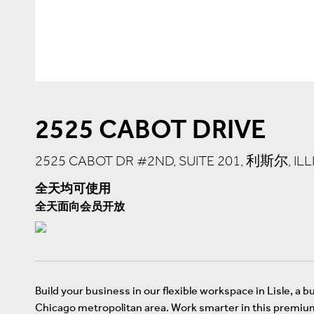
2525 CABOT DRIVE
2525 CABOT DR #2ND, SUITE 201, 利斯尔, ILLI
全天均可使用
全天面向会员开放
Build your business in our flexible workspace in Lisle, a b
Chicago metropolitan area. Work smarter in this premium 