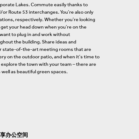
Corporate Lakes. Commute easily thanks to
d/or Route 53 interchanges. You’re also only
tations, respectively. Whether you’re looking
to get your head down when you’re on the
want to plug in and work without
ghout the building. Share ideas and
or state-of-the-art meeting rooms that are
ery on the outdoor patio, and when it’s time to
k, explore the town with your team – there are
 well as beautiful green spaces.
享办公空间