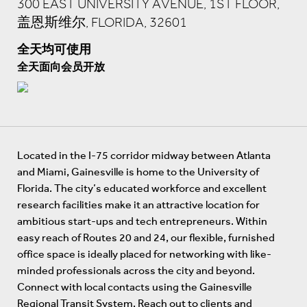
300 EAST UNIVERSITY AVENUE, 1ST FLOOR,
盖恩斯维尔, FLORIDA, 32601
全天均可使用
全天面向会员开放
Located in the I-75 corridor midway between Atlanta
and Miami, Gainesville is home to the University of
Florida. The city’s educated workforce and excellent
research facilities make it an attractive location for
ambitious start-ups and tech entrepreneurs. Within
easy reach of Routes 20 and 24, our flexible, furnished
office space is ideally placed for networking with like-
minded professionals across the city and beyond.
Connect with local contacts using the Gainesville
Regional Transit System. Reach out to clients and