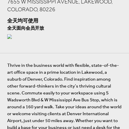
7655 W MISSISSIPPI AVENUE, LAKEWOOD,
COLORADO, 80226
全天均可使用
全天面向会员开放
Thrive in the business world with flexible, state-of-the-
art office space in a prime location in Lakewood, a
suburb of Denver, Colorado. Find inspiration among
other forward-thinkers in the city’s thriving cultural
scene. Commute easily to your workspace using S
Wadsworth Blvd & W Mississippi Ave Bus Stop, which is
around a 160 yard walk. Take your ideas around the world
or welcome visiting clients at Denver International
Airport, just under 50 miles away. Whether you want to
build a base for your business or just need a desk for the