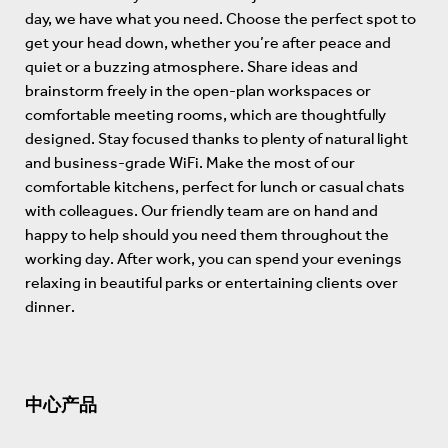
day, we have what you need. Choose the perfect spot to
get your head down, whether you’re after peace and
quiet or a buzzing atmosphere. Share ideas and
brainstorm freely in the open-plan workspaces or
comfortable meeting rooms, which are thoughtfully
designed. Stay focused thanks to plenty of natural light
and business-grade WiFi. Make the most of our
comfortable kitchens, perfect for lunch or casual chats
with colleagues. Our friendly team are on hand and
happy to help should you need them throughout the
working day. After work, you can spend your evenings
relaxing in beautiful parks or entertaining clients over
dinner.
中心产品