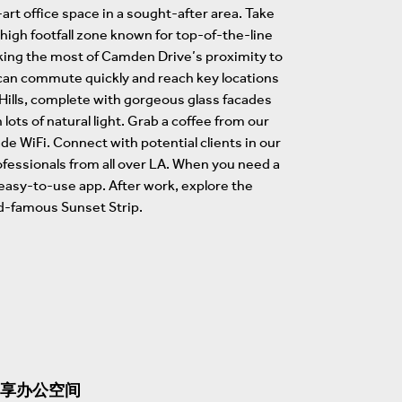
rt office space in a sought-after area. Take
high footfall zone known for top-of-the-line
aking the most of Camden Drive’s proximity to
can commute quickly and reach key locations
 Hills, complete with gorgeous glass facades
lots of natural light. Grab a coffee from our
de WiFi. Connect with potential clients in our
fessionals from all over LA. When you need a
easy-to-use app. After work, explore the
d-famous Sunset Strip.
享办公空间