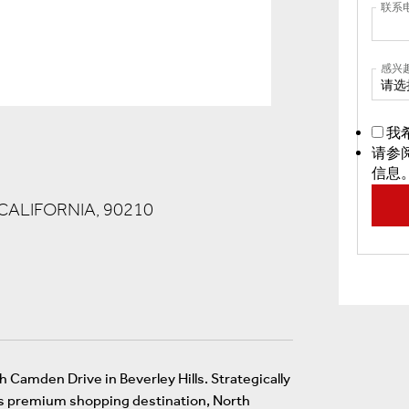
联系
感兴
请选
我
请参
信息
ALIFORNIA, 90210
h Camden Drive in Beverley Hills. Strategically
ty’s premium shopping destination, North