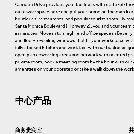
Camden Drive provides your business with state-of-the-a
out a workspace here and put your brand on the map in a 
boutiques, restaurants, and popular tourist spots. By m
Santa Monica Boulevard (Highway 2), you and your team 
in minutes. Move in to a high-end office space in Beverly
and floor-to-ceiling windows that fill your workspace with 
fully stocked kitchen and work fast with our business-gra
open plan coworking areas and network with talented pro
private room, book a meeting room by the hour with our 
amenities on your doorstep or take a walk down the worl
中心产品
商务贵宾室
共