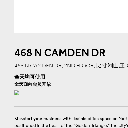
468 N CAMDEN DR
468 N CAMDEN DR, 2ND FLOOR, 比佛利山庄, C
全天均可使用
全天面向会员开放
Kickstart your business with flexible office space on Nort
positioned in the heart of the “Golden Triangle,” the ci