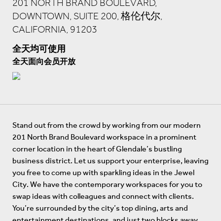
201 NORTH BRAND BOULEVARD,
DOWNTOWN, SUITE 200, 格伦代尔,
CALIFORNIA, 91203
全天均可使用
全天面向会员开放
Stand out from the crowd by working from our modern
201 North Brand Boulevard workspace in a prominent
corner location in the heart of Glendale’s bustling
business district. Let us support your enterprise, leaving
you free to come up with sparkling ideas in the Jewel
City. We have the contemporary workspaces for you to
swap ideas with colleagues and connect with clients.
You’re surrounded by the city’s top dining, arts and
entertainment destinations, and just two blocks away