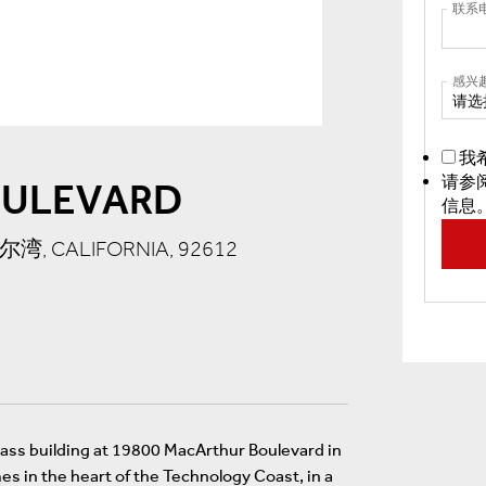
联系
感兴
请选
我
请参
OULEVARD
信息
尔湾, CALIFORNIA, 92612
lass building at 19800 MacArthur Boulevard in
s in the heart of the Technology Coast, in a