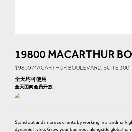
19800 MACARTHUR B
19800 MACARTHUR BOULEVARD, SUITE 300, 
全天均可使用
全天面向会员开放
Stand out and impress clients by working in a landmark g
dynamic Irvine. Grow your business alongside global name