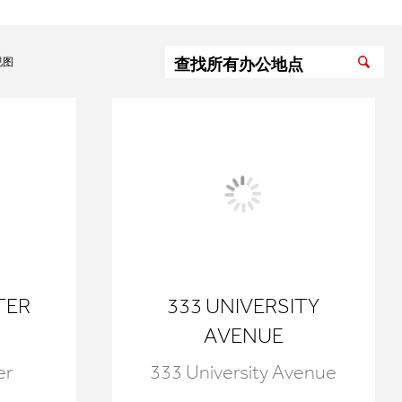
视图
TER
333 UNIVERSITY
AVENUE
er
333 University Avenue