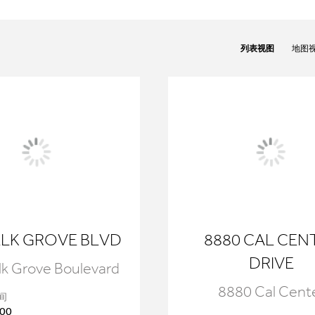
列表视图
地图
ELK GROVE BLVD
8880 CAL CEN
DRIVE
lk Grove Boulevard
8880 Cal Cent
间
00