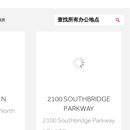
视图
 N
2100 SOUTHBRIDGE
PARKWAY
 North
2100 Southbridge Parkway