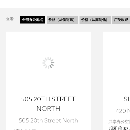
查看
全部
办公地点
价格（从低到高）
价格（从高到低）
广受欢迎
505 20TH STREET
S
NORTH
420 N
505 20th Street North
共享办公空
起租价 $7.