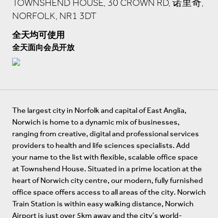
TOWNSHEND HOUSE, 30 CROWN RD, 诺里奇,
NORFOLK, NR1 3DT
全天均可使用
全天面向会员开放
The largest city in Norfolk and capital of East Anglia,
Norwich is home to a dynamic mix of businesses,
ranging from creative, digital and professional services
providers to health and life sciences specialists. Add
your name to the list with flexible, scalable office space
at Townshend House. Situated in a prime location at the
heart of Norwich city centre, our modern, fully furnished
office space offers access to all areas of the city. Norwich
Train Station is within easy walking distance, Norwich
Airport is just over 5km away and the city’s world-