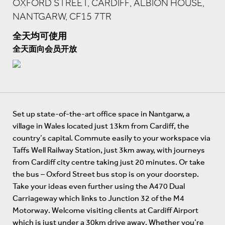
OXFORD STREET, CARDIFF, ALBION HOUSE,
NANTGARW, CF15 7TR
全天均可使用
全天面向会员开放
Set up state-of-the-art office space in Nantgarw, a
village in Wales located just 13km from Cardiff, the
country’s capital. Commute easily to your workspace via
Taffs Well Railway Station, just 3km away, with journeys
from Cardiff city centre taking just 20 minutes. Or take
the bus – Oxford Street bus stop is on your doorstep.
Take your ideas even further using the A470 Dual
Carriageway which links to Junction 32 of the M4
Motorway. Welcome visiting clients at Cardiff Airport
which is just under a 30km drive away. Whether you’re