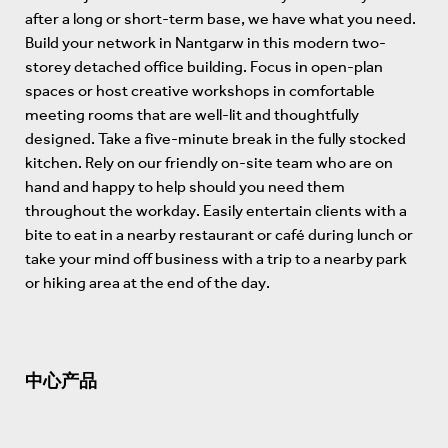
after a long or short-term base, we have what you need.
Build your network in Nantgarw in this modern two-
storey detached office building. Focus in open-plan
spaces or host creative workshops in comfortable
meeting rooms that are well-lit and thoughtfully
designed. Take a five-minute break in the fully stocked
kitchen. Rely on our friendly on-site team who are on
hand and happy to help should you need them
throughout the workday. Easily entertain clients with a
bite to eat in a nearby restaurant or café during lunch or
take your mind off business with a trip to a nearby park
or hiking area at the end of the day.
中心产品