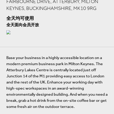
FAIRBOURNE DRIVE, ATTERBURY, MILTON
KEYNES, BUCKINGHAMSHIRE, MK10 9RG
全天均可使用
全天面向会员开放
Base your business in a highly accessible location on a
modern premium business park in Milton Keynes. The
Atterbury Lakes Centre is centrally located just off
Junction 14 of the M1 providing easy access to London
and the rest of the UK. Enhance your working day with
high-spec workspaces in an award-winning
environmentally designed building. And when you need a
break, grab a hot drink from the on-site coffee bar or get
some fresh air on the outdoor terrace.