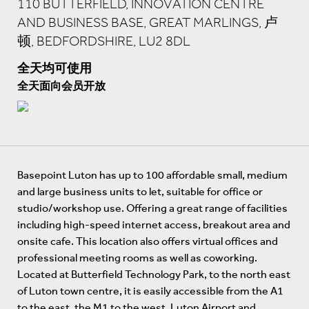
110 BUTTERFIELD, INNOVATION CENTRE
AND BUSINESS BASE, GREAT MARLINGS, 卢
顿, BEDFORDSHIRE, LU2 8DL
全天均可使用
全天面向会员开放
Basepoint Luton has up to 100 affordable small, medium
and large business units to let, suitable for office or
studio/workshop use. Offering a great range of facilities
including high-speed internet access, breakout area and
onsite cafe. This location also offers virtual offices and
professional meeting rooms as well as coworking.
Located at Butterfield Technology Park, to the north east
of Luton town centre, it is easily accessible from the A1
to the east, the M1 to the west, Luton Airport and