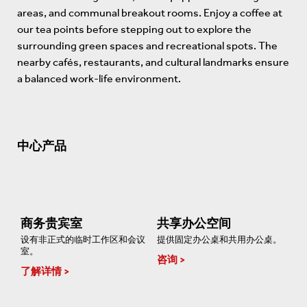
areas, and communal breakout rooms. Enjoy a coffee at
our tea points before stepping out to explore the
surrounding green spaces and recreational spots. The
nearby cafés, restaurants, and cultural landmarks ensure
a balanced work-life environment.
中心产品
商务贵宾室
共享办公空间
设有非正式的临时工作区和会议
提供固定办公桌和共用办公桌。
室。
咨询
了解详情