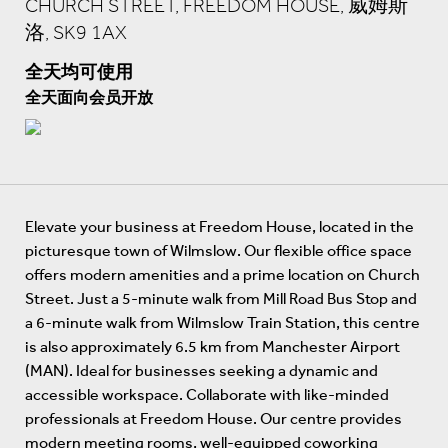
CHURCH STREET, FREEDOM HOUSE, 威姆斯
洛, SK9 1AX
全天均可使用
全天面向会员开放
Elevate your business at Freedom House, located in the
picturesque town of Wilmslow. Our flexible office space
offers modern amenities and a prime location on Church
Street. Just a 5-minute walk from Mill Road Bus Stop and
a 6-minute walk from Wilmslow Train Station, this centre
is also approximately 6.5 km from Manchester Airport
(MAN). Ideal for businesses seeking a dynamic and
accessible workspace. Collaborate with like-minded
professionals at Freedom House. Our centre provides
modern meeting rooms, well-equipped coworking