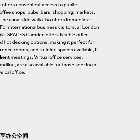
offers convenient access to public
coffee shops, pubs, bars, shopping, markets,
he canal side walk also offers immediate
or international business visitors, all London
ible. SPACES Camden offers flexible office
nd hot desking options, making it perfect for
rence rooms, and training spaces available, it
lient meetings. Virtual office services,
ndling, are also available for those seeking a
ical office.
享办公空间