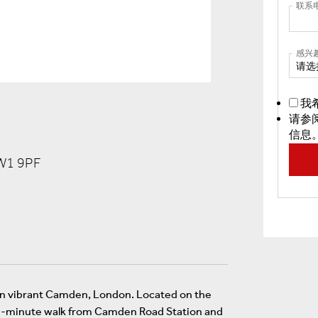
联系
感兴
请选
我
请参
信息
W1 9PF
in vibrant Camden, London. Located on the
ne-minute walk from Camden Road Station and