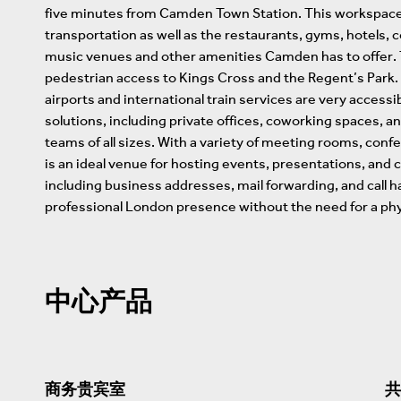
five minutes from Camden Town Station. This workspace 
transportation as well as the restaurants, gyms, hotels, 
music venues and other amenities Camden has to offer. T
pedestrian access to Kings Cross and the Regent’s Park. F
airports and international train services are very access
solutions, including private offices, coworking spaces, a
teams of all sizes. With a variety of meeting rooms, confe
is an ideal venue for hosting events, presentations, and c
including business addresses, mail forwarding, and call ha
professional London presence without the need for a phys
中心产品
商务贵宾室
共