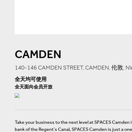
CAMDEN
140-146 CAMDEN STREET, CAMDEN, 伦敦, N
全天均可使用
全天面向会员开放
Take your business to the next level at SPACES Camden 
bank of the Regent’s Canal, SPACES Camden is just a o