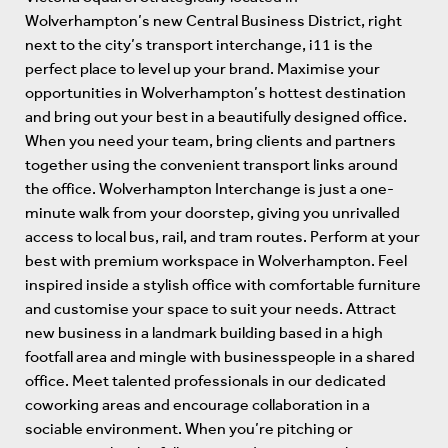
Wolverhampton’s new Central Business District, right
next to the city’s transport interchange, i11 is the
perfect place to level up your brand. Maximise your
opportunities in Wolverhampton’s hottest destination
and bring out your best in a beautifully designed office.
When you need your team, bring clients and partners
together using the convenient transport links around
the office. Wolverhampton Interchange is just a one-
minute walk from your doorstep, giving you unrivalled
access to local bus, rail, and tram routes. Perform at your
best with premium workspace in Wolverhampton. Feel
inspired inside a stylish office with comfortable furniture
and customise your space to suit your needs. Attract
new business in a landmark building based in a high
footfall area and mingle with businesspeople in a shared
office. Meet talented professionals in our dedicated
coworking areas and encourage collaboration in a
sociable environment. When you’re pitching or