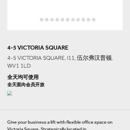
4-5 VICTORIA SQUARE
4-5 VICTORIA SQUARE, I11, 伍尔弗汉普顿,
WV1 1LD
全天均可使用
全天面向会员开放
Give your business a lift with flexible office space on
Victoria Square. Strategically located in